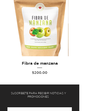
Fibra de manzana
Precio
$200.00
SUSCRÍBETE PARA RECIBIR NOTICIAS Y
PROMOCIONES