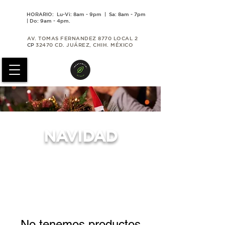
HORARIO: Lu-Vi: 8am - 9pm | Sa: 8am - 7pm
| Do: 9am - 4pm.
AV. TOMAS FERNANDEZ 8770 LOCAL 2
CP
32470 CD. JUÁREZ, CHIH. MÉXICO
NAVIDAD
No tenemos productos