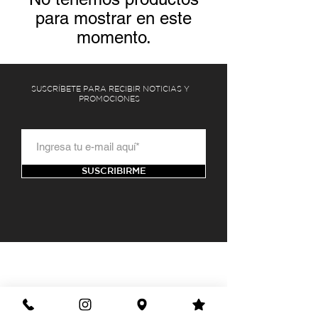
para mostrar en este
momento.
SUSCRÍBETE PARA RECIBIR NOTICIAS Y
PROMOCIONES
SUSCRIBIRME
HORARIO
Lu-Vi: 8am - 9pm |
Sa: 8am - 5pm
| Do: 9am - 4pm.
AV. TOMAS FERNANDEZ 8770 LOCAL 2
C.P. 32470
CD. JUÁREZ, CHIHUAHUA